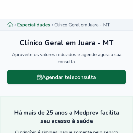
Menu lateral
Menu lateral
Especialidades
Clínico Geral em Juara - MT
Clínico Geral em Juara - MT
Aproveite os valores reduzidos e agende agora a sua
consulta.
Agendar teleconsulta
Há mais de 25 anos a Medprev facilita
seu acesso à saúde
O princípio é simples: pague somente pelo serviço