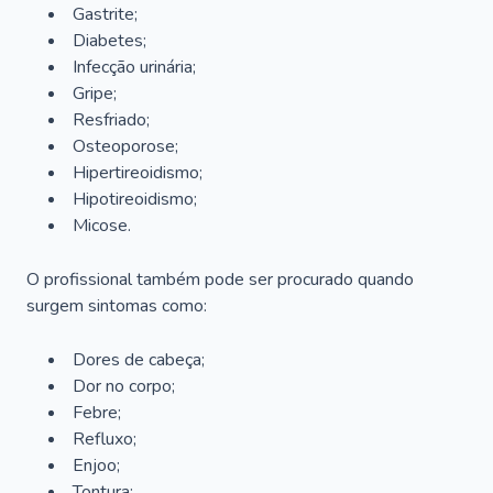
Gastrite;
Diabetes;
Infecção urinária;
Gripe;
Resfriado;
Osteoporose;
Hipertireoidismo;
Hipotireoidismo;
Micose.
O profissional também pode ser procurado quando
surgem sintomas como:
Dores de cabeça;
Dor no corpo;
Febre;
Refluxo;
Enjoo;
Tontura;