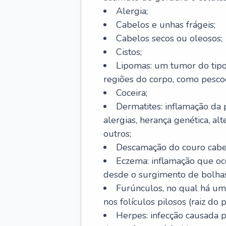
Alergia;
Cabelos e unhas frágeis;
Cabelos secos ou oleosos;
Cistos;
Lipomas: um tumor do tip
regiões do corpo, como pescoç
Coceira;
Dermatites: inflamação da 
alergias, herança genética, al
outros;
Descamação do couro cabel
Eczema: inflamação que oc
desde o surgimento de bolhas
Furúnculos, no qual há um
nos folículos pilosos (raiz do
Herpes: infecção causada 