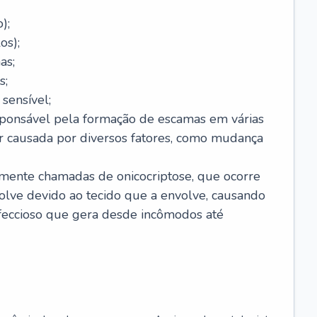
);
os);
as;
s;
sensível;
sponsável pela formação de escamas em várias
r causada por diversos fatores, como mudança
lmente chamadas de onicocriptose, que ocorre
lve devido ao tecido que a envolve, causando
nfeccioso que gera desde incômodos até