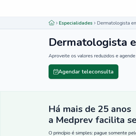
Menu lateral
Menu lateral
Especialidades
Dermatologista em
Dermatologista e
Aproveite os valores reduzidos e agende 
Agendar teleconsulta
Há mais de 25 anos
a Medprev facilita s
O princípio é simples: pague somente pelo