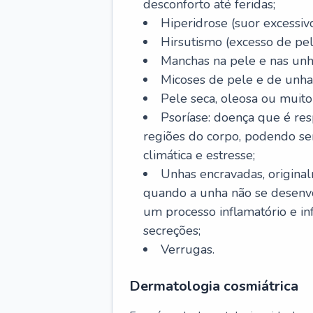
desconforto até feridas;
Hiperidrose (suor excessivo
Hirsutismo (excesso de pel
Manchas na pele e nas unh
Micoses de pele e de unha
Pele seca, oleosa ou muito 
Psoríase: doença que é re
regiões do corpo, podendo se
climática e estresse;
Unhas encravadas, origina
quando a unha não se desenvo
um processo inflamatório e i
secreções;
Verrugas.
Dermatologia cosmiátrica