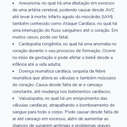
Aneurisma, no qual há uma dilatação em excesso
de uma artéria cerebral, podendo causar desde AVC
até levar à morte; Infarto agudo do miocárdio (IAM),
também conhecido como Ataque Cardíaco, no qual há
uma interrupção do fluxo sanguíneo até o coração. Em
muitos casos, pode ser fatal;
Cardiopatia congênita, no qual há uma anomalia no
coração durante o seu processo de formação. Ocorre
no início da gestação e pode afetar o bebê desde a
infância até a vida adulta;
Doença reumática cardíaca, sequela da febre
reumática que altera as válvulas e também músculos
do coração. Causa desde falta de ar e cansaço
constante, até mudança nos batimentos cardíacos;
Valvulopatia, no qual há um enrijecimento das
válvulas cardíacas, atrapalhando o bombeamento do
sangue para todo o corpo. Pode causar desde falta de
ar até cansaço em excesso, além de aumentar as
chances de surgirem arritmias e problemas graves