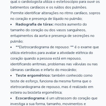
qual o cardiologista utiliza o estetoscópio para ouvir os
batimentos cardíacos e os ruídos dos pulmões.
Permite identificar alterações no ritmo cardíaco, sopros
no coração e presença de líquido no pulmão;
Radiografia de tórax:
mostra aumento do
tamanho do coração ou dos vasos sanguíneos,
entupimentos da aorta e presença de secreções no
pulmão;
**Eletrocardiograma de repouso: ** é o exame que
utiliza eletrodos para avaliar a atividade elétrica do
coração quando a pessoa está em repouso,
identificando arritmias, problemas nas válvulas ou nas
câmaras cardíacas e infarto do miocárdio;
Teste ergométrico:
também conhecido como
teste de esforço, funciona da mesma forma que o
eletrocardiograma de repouso, mas é realizado em
esteira ou bicicleta ergométrica;
Ecocardiograma:
é um ultrassom do coração que
investiga a sua forma, tamanho, movimentos e