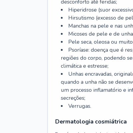
desconforto até feridas;
Hiperidrose (suor excessivo
Hirsutismo (excesso de pel
Manchas na pele e nas unh
Micoses de pele e de unha
Pele seca, oleosa ou muito 
Psoríase: doença que é re
regiões do corpo, podendo se
climática e estresse;
Unhas encravadas, origina
quando a unha não se desenvo
um processo inflamatório e i
secreções;
Verrugas.
Dermatologia cosmiátrica