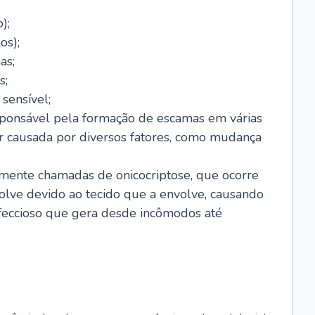
);
os);
as;
s;
sensível;
sponsável pela formação de escamas em várias
r causada por diversos fatores, como mudança
lmente chamadas de onicocriptose, que ocorre
lve devido ao tecido que a envolve, causando
nfeccioso que gera desde incômodos até