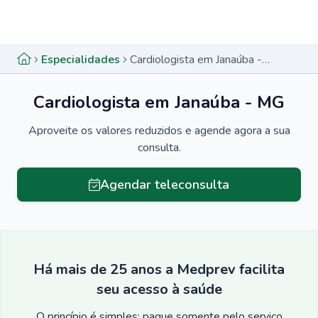
Menu lateral
Menu lateral
Especialidades
Cardiologista em Janaúba - MG
Cardiologista em Janaúba - MG
Aproveite os valores reduzidos e agende agora a sua
consulta.
Agendar teleconsulta
Há mais de 25 anos a Medprev facilita
seu acesso à saúde
O princípio é simples: pague somente pelo serviço