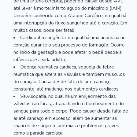
de uma artéria cerebral, podendo causar desde AVC
até levar à morte; Infarto agudo do miocárdio (IAM),
também conhecido como Ataque Cardíaco, no qual há
uma interrupção do fluxo sanguíneo até o coração. Em
muitos casos, pode ser fatal;
Cardiopatia congênita, no qual há uma anomalia no
coração durante o seu processo de formação. Ocorre
no início da gestação e pode afetar o bebê desde a
infância até a vida adulta;
Doença reumática cardíaca, sequela da febre
reumática que altera as válvulas e também músculos
do coração. Causa desde falta de ar e cansaço
constante, até mudança nos batimentos cardíacos;
Valvulopatia, no qual há um enrijecimento das
válvulas cardíacas, atrapalhando o bombeamento do
sangue para todo o corpo. Pode causar desde falta de
ar até cansaço em excesso, além de aumentar as
chances de surgirem arritmias e problemas graves
como a parada cardíaca.