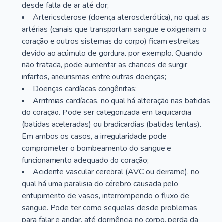
desde falta de ar até dor;
Arteriosclerose (doença aterosclerótica), no qual as
artérias (canais que transportam sangue e oxigenam o
coração e outros sistemas do corpo) ficam estreitas
devido ao acúmulo de gordura, por exemplo. Quando
não tratada, pode aumentar as chances de surgir
infartos, aneurismas entre outras doenças;
Doenças cardíacas congênitas;
Arritmias cardíacas, no qual há alteração nas batidas
do coração. Pode ser categorizada em taquicardia
(batidas aceleradas) ou bradicardias (batidas lentas).
Em ambos os casos, a irregularidade pode
comprometer o bombeamento do sangue e
funcionamento adequado do coração;
Acidente vascular cerebral (AVC ou derrame), no
qual há uma paralisia do cérebro causada pelo
entupimento de vasos, interrompendo o fluxo de
sangue. Pode ter como sequelas desde problemas
para falar e andar, até dormência no corpo, perda da