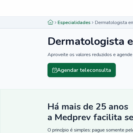
Menu lateral
Menu lateral
Especialidades
Dermatologista em
Dermatologista e
Aproveite os valores reduzidos e agende 
Agendar teleconsulta
Há mais de 25 anos
a Medprev facilita s
O princípio é simples: pague somente pelo