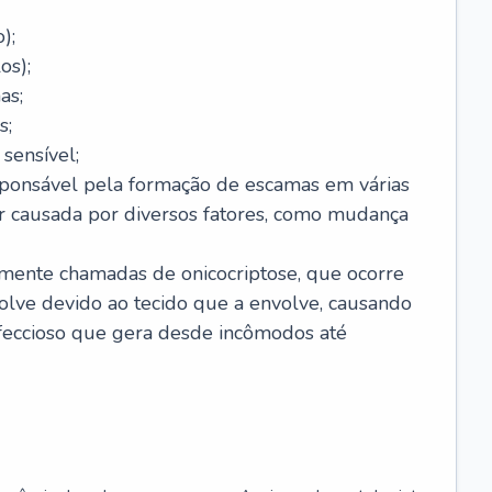
);
os);
as;
s;
sensível;
sponsável pela formação de escamas em várias
r causada por diversos fatores, como mudança
lmente chamadas de onicocriptose, que ocorre
lve devido ao tecido que a envolve, causando
nfeccioso que gera desde incômodos até