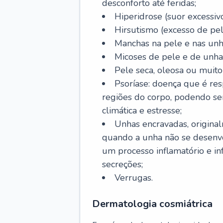
desconforto até feridas;
Hiperidrose (suor excessivo
Hirsutismo (excesso de pel
Manchas na pele e nas unh
Micoses de pele e de unha
Pele seca, oleosa ou muito 
Psoríase: doença que é re
regiões do corpo, podendo se
climática e estresse;
Unhas encravadas, origina
quando a unha não se desenvo
um processo inflamatório e i
secreções;
Verrugas.
Dermatologia cosmiátrica