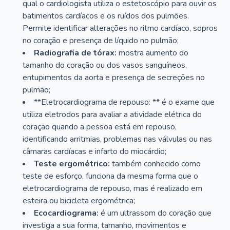
qual o cardiologista utiliza o estetoscópio para ouvir os
batimentos cardíacos e os ruídos dos pulmões.
Permite identificar alterações no ritmo cardíaco, sopros
no coração e presença de líquido no pulmão;
Radiografia de tórax:
mostra aumento do
tamanho do coração ou dos vasos sanguíneos,
entupimentos da aorta e presença de secreções no
pulmão;
**Eletrocardiograma de repouso: ** é o exame que
utiliza eletrodos para avaliar a atividade elétrica do
coração quando a pessoa está em repouso,
identificando arritmias, problemas nas válvulas ou nas
câmaras cardíacas e infarto do miocárdio;
Teste ergométrico:
também conhecido como
teste de esforço, funciona da mesma forma que o
eletrocardiograma de repouso, mas é realizado em
esteira ou bicicleta ergométrica;
Ecocardiograma:
é um ultrassom do coração que
investiga a sua forma, tamanho, movimentos e