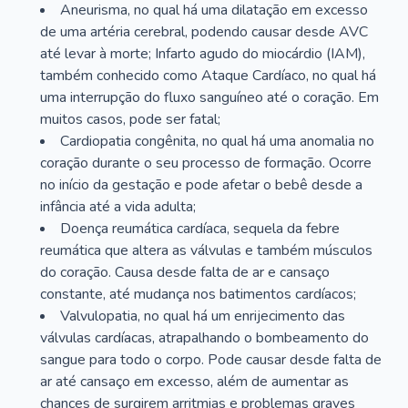
Aneurisma, no qual há uma dilatação em excesso
de uma artéria cerebral, podendo causar desde AVC
até levar à morte; Infarto agudo do miocárdio (IAM),
também conhecido como Ataque Cardíaco, no qual há
uma interrupção do fluxo sanguíneo até o coração. Em
muitos casos, pode ser fatal;
Cardiopatia congênita, no qual há uma anomalia no
coração durante o seu processo de formação. Ocorre
no início da gestação e pode afetar o bebê desde a
infância até a vida adulta;
Doença reumática cardíaca, sequela da febre
reumática que altera as válvulas e também músculos
do coração. Causa desde falta de ar e cansaço
constante, até mudança nos batimentos cardíacos;
Valvulopatia, no qual há um enrijecimento das
válvulas cardíacas, atrapalhando o bombeamento do
sangue para todo o corpo. Pode causar desde falta de
ar até cansaço em excesso, além de aumentar as
chances de surgirem arritmias e problemas graves