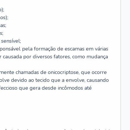
);
os);
as;
s;
sensível;
sponsável pela formação de escamas em várias
r causada por diversos fatores, como mudança
lmente chamadas de onicocriptose, que ocorre
lve devido ao tecido que a envolve, causando
nfeccioso que gera desde incômodos até