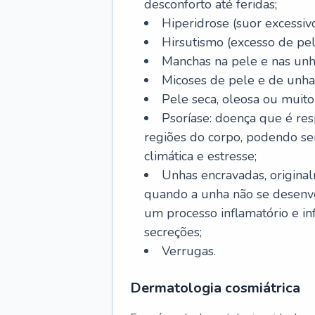
desconforto até feridas;
Hiperidrose (suor excessivo
Hirsutismo (excesso de pel
Manchas na pele e nas unh
Micoses de pele e de unha
Pele seca, oleosa ou muito 
Psoríase: doença que é re
regiões do corpo, podendo se
climática e estresse;
Unhas encravadas, origina
quando a unha não se desenvo
um processo inflamatório e i
secreções;
Verrugas.
Dermatologia cosmiátrica