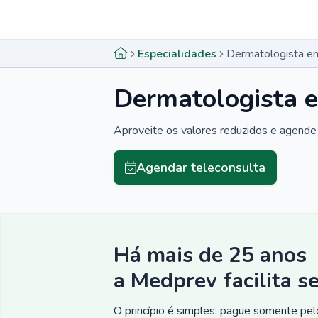
Menu lateral
Menu lateral
Especialidades
Dermatologista em
Dermatologista e
Aproveite os valores reduzidos e agende 
Agendar teleconsulta
Há mais de 25 anos
a Medprev facilita s
O princípio é simples: pague somente pelo