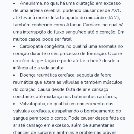
Aneurisma, no qual há uma dilatação em excesso
de uma artéria cerebral, podendo causar desde AVC
até levar à morte; Infarto agudo do miocárdio (IAM),
também conhecido como Ataque Cardíaco, no qual há
uma interrupção do fluxo sanguíneo até o coração. Em
muitos casos, pode ser fatal;
Cardiopatia congênita, no qual há uma anomalia no
coração durante o seu processo de formação. Ocorre
no início da gestação e pode afetar o bebê desde a
infância até a vida adulta;
Doença reumática cardíaca, sequela da febre
reumática que altera as válvulas e também músculos
do coração. Causa desde falta de ar e cansaço
constante, até mudança nos batimentos cardíacos;
Valvulopatia, no qual há um enrijecimento das
válvulas cardíacas, atrapalhando o bombeamento do
sangue para todo o corpo. Pode causar desde falta de
ar até cansaço em excesso, além de aumentar as
chances de surgirem arritmias e problemas graves