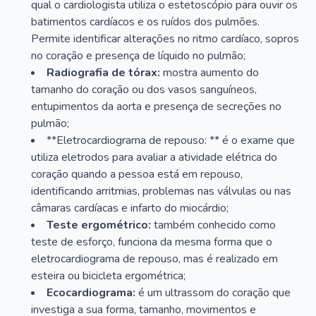
qual o cardiologista utiliza o estetoscópio para ouvir os
batimentos cardíacos e os ruídos dos pulmões.
Permite identificar alterações no ritmo cardíaco, sopros
no coração e presença de líquido no pulmão;
Radiografia de tórax:
mostra aumento do
tamanho do coração ou dos vasos sanguíneos,
entupimentos da aorta e presença de secreções no
pulmão;
**Eletrocardiograma de repouso: ** é o exame que
utiliza eletrodos para avaliar a atividade elétrica do
coração quando a pessoa está em repouso,
identificando arritmias, problemas nas válvulas ou nas
câmaras cardíacas e infarto do miocárdio;
Teste ergométrico:
também conhecido como
teste de esforço, funciona da mesma forma que o
eletrocardiograma de repouso, mas é realizado em
esteira ou bicicleta ergométrica;
Ecocardiograma:
é um ultrassom do coração que
investiga a sua forma, tamanho, movimentos e