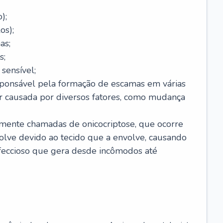
);
os);
as;
s;
sensível;
sponsável pela formação de escamas em várias
r causada por diversos fatores, como mudança
lmente chamadas de onicocriptose, que ocorre
lve devido ao tecido que a envolve, causando
nfeccioso que gera desde incômodos até