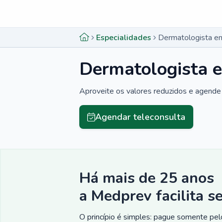
Menu lateral
Menu lateral
Especialidades
Dermatologista em
Dermatologista 
Aproveite os valores reduzidos e agende 
Agendar teleconsulta
Há mais de 25 anos
a Medprev facilita s
O princípio é simples: pague somente pelo