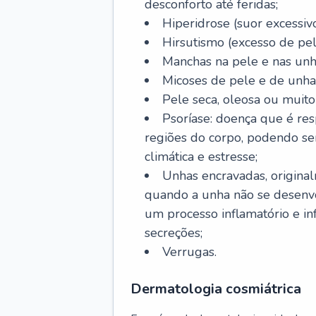
desconforto até feridas;
Hiperidrose (suor excessivo
Hirsutismo (excesso de pel
Manchas na pele e nas unh
Micoses de pele e de unha
Pele seca, oleosa ou muito 
Psoríase: doença que é re
regiões do corpo, podendo se
climática e estresse;
Unhas encravadas, origina
quando a unha não se desenvo
um processo inflamatório e i
secreções;
Verrugas.
Dermatologia cosmiátrica