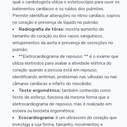
qual o cardiologista utiliza o estetoscópio para ouvir os
batimentos cardíacos e os ruídos dos pulmões.
Permite identificar alterações no ritmo cardíaco, sopros
no coração e presença de líquido no pulmão;
Radiografia de tórax:
mostra aumento do
tamanho do coração ou dos vasos sanguíneos,
entupimentos da aorta e presença de secreções no
pulmão;
**Eletrocardiograma de repouso: ** é o exame que
utiliza eletrodos para avaliar a atividade elétrica do
coração quando a pessoa está em repouso,
identificando arritmias, problemas nas válvulas ou nas
câmaras cardíacas e infarto do miocárdio;
Teste ergométrico:
também conhecido como
teste de esforço, funciona da mesma forma que o
eletrocardiograma de repouso, mas é realizado em
esteira ou bicicleta ergométrica;
Ecocardiograma:
é um ultrassom do coração que
investiga a sua forma, tamanho, movimentos e