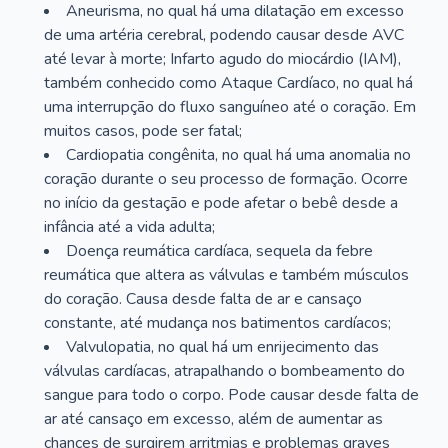
Aneurisma, no qual há uma dilatação em excesso
de uma artéria cerebral, podendo causar desde AVC
até levar à morte; Infarto agudo do miocárdio (IAM),
também conhecido como Ataque Cardíaco, no qual há
uma interrupção do fluxo sanguíneo até o coração. Em
muitos casos, pode ser fatal;
Cardiopatia congênita, no qual há uma anomalia no
coração durante o seu processo de formação. Ocorre
no início da gestação e pode afetar o bebê desde a
infância até a vida adulta;
Doença reumática cardíaca, sequela da febre
reumática que altera as válvulas e também músculos
do coração. Causa desde falta de ar e cansaço
constante, até mudança nos batimentos cardíacos;
Valvulopatia, no qual há um enrijecimento das
válvulas cardíacas, atrapalhando o bombeamento do
sangue para todo o corpo. Pode causar desde falta de
ar até cansaço em excesso, além de aumentar as
chances de surgirem arritmias e problemas graves