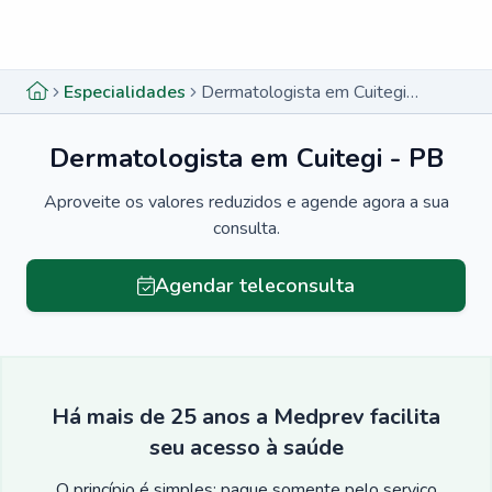
Menu lateral
Menu lateral
Especialidades
Dermatologista em Cuitegi - PB
Dermatologista em Cuitegi - PB
Aproveite os valores reduzidos e agende agora a sua
consulta.
Agendar teleconsulta
Há mais de 25 anos a Medprev facilita
seu acesso à saúde
O princípio é simples: pague somente pelo serviço