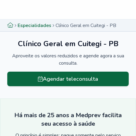
Menu lateral
Menu lateral
Especialidades
Clínico Geral em Cuitegi - PB
Clínico Geral em Cuitegi - PB
Aproveite os valores reduzidos e agende agora a sua
consulta.
Agendar teleconsulta
Há mais de 25 anos a Medprev facilita
seu acesso à saúde
O princípio é simples: pague somente pelo serviço