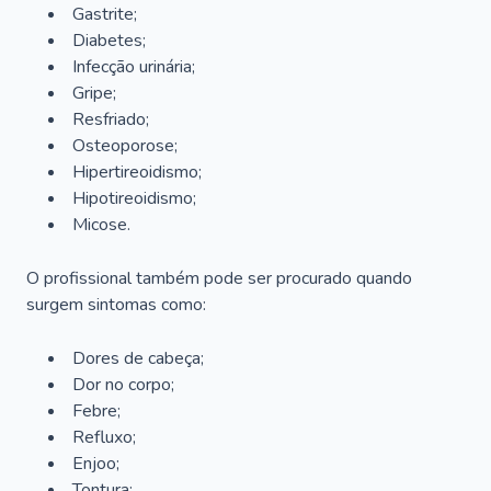
Gastrite;
Diabetes;
Infecção urinária;
Gripe;
Resfriado;
Osteoporose;
Hipertireoidismo;
Hipotireoidismo;
Micose.
O profissional também pode ser procurado quando
surgem sintomas como:
Dores de cabeça;
Dor no corpo;
Febre;
Refluxo;
Enjoo;
Tontura;