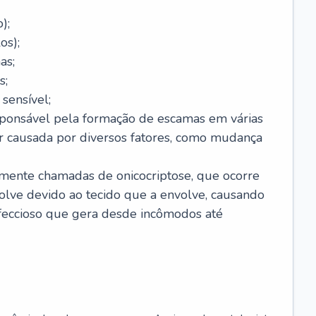
);
os);
as;
s;
sensível;
sponsável pela formação de escamas em várias
r causada por diversos fatores, como mudança
lmente chamadas de onicocriptose, que ocorre
lve devido ao tecido que a envolve, causando
nfeccioso que gera desde incômodos até