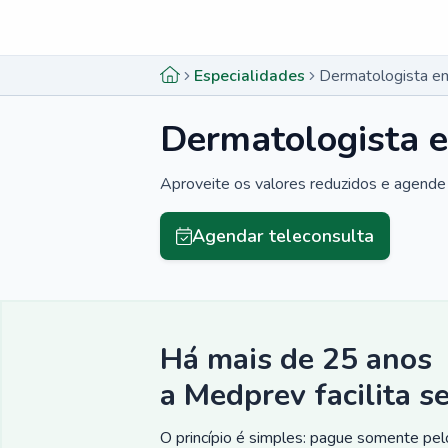
Menu lateral
Menu lateral
Especialidades
Dermatologista em
Dermatologista 
Aproveite os valores reduzidos e agende 
Agendar teleconsulta
Há mais de 25 anos
a Medprev facilita s
O princípio é simples: pague somente pelo