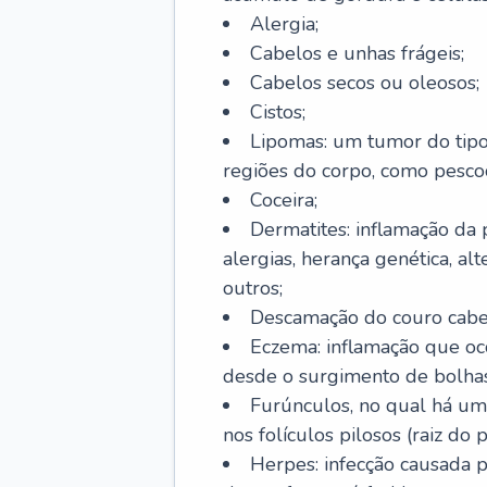
Alergia;
Cabelos e unhas frágeis;
Cabelos secos ou oleosos;
Cistos;
Lipomas: um tumor do tip
regiões do corpo, como pescoç
Coceira;
Dermatites: inflamação da 
alergias, herança genética, al
outros;
Descamação do couro cabel
Eczema: inflamação que oc
desde o surgimento de bolhas
Furúnculos, no qual há um
nos folículos pilosos (raiz do
Herpes: infecção causada 