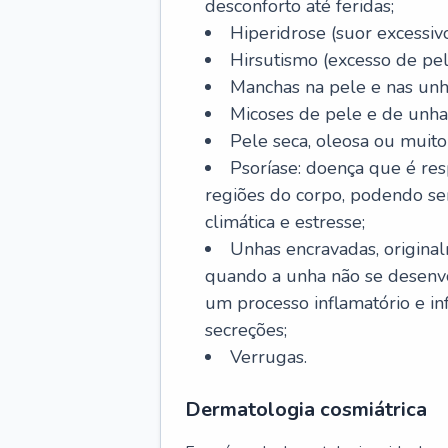
desconforto até feridas;
Hiperidrose (suor excessivo
Hirsutismo (excesso de pel
Manchas na pele e nas unh
Micoses de pele e de unha
Pele seca, oleosa ou muito 
Psoríase: doença que é re
regiões do corpo, podendo se
climática e estresse;
Unhas encravadas, origina
quando a unha não se desenvo
um processo inflamatório e i
secreções;
Verrugas.
Dermatologia cosmiátrica