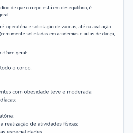
ício de que o corpo está em desequilíbrio, é
eral.
é-operatória e solicitação de vacinas, até na avaliação
as (comumente solicitadas em academias e aulas de dança,
clínico geral:
todo o corpo;
ntes com obesidade leve e moderada;
díacas;
tória;
 realização de atividades físicas;
s especialidades.