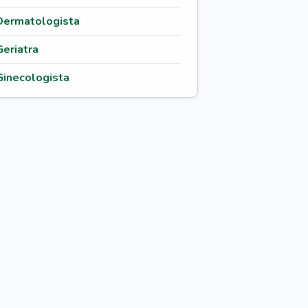
Dermatologista
Geriatra
Ginecologista