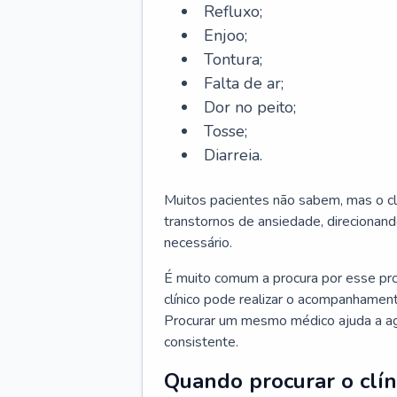
Refluxo;
Enjoo;
Tontura;
Falta de ar;
Dor no peito;
Tosse;
Diarreia.
Muitos pacientes não sabem, mas o cl
transtornos de ansiedade, direcionand
necessário.
É muito comum a procura por esse pr
clínico pode realizar o acompanhament
Procurar um mesmo médico ajuda a agil
consistente.
Quando procurar o clín