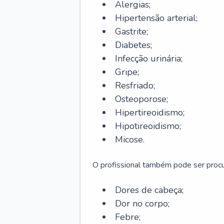
Alergias;
Hipertensão arterial;
Gastrite;
Diabetes;
Infecção urinária;
Gripe;
Resfriado;
Osteoporose;
Hipertireoidismo;
Hipotireoidismo;
Micose.
O profissional também pode ser pro
Dores de cabeça;
Dor no corpo;
Febre;