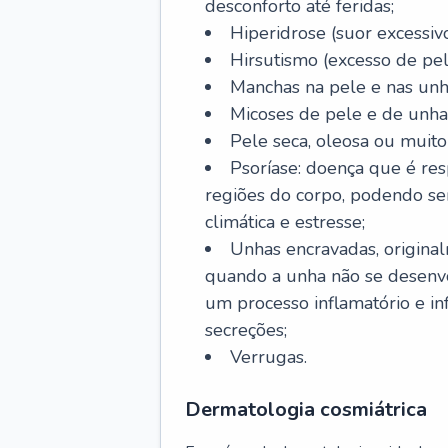
desconforto até feridas;
Hiperidrose (suor excessivo
Hirsutismo (excesso de pel
Manchas na pele e nas unh
Micoses de pele e de unha
Pele seca, oleosa ou muito 
Psoríase: doença que é re
regiões do corpo, podendo se
climática e estresse;
Unhas encravadas, origina
quando a unha não se desenvo
um processo inflamatório e i
secreções;
Verrugas.
Dermatologia cosmiátrica