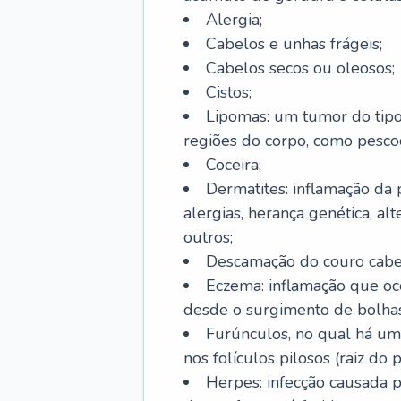
Alergia;
Cabelos e unhas frágeis;
Cabelos secos ou oleosos;
Cistos;
Lipomas: um tumor do tip
regiões do corpo, como pescoç
Coceira;
Dermatites: inflamação da 
alergias, herança genética, al
outros;
Descamação do couro cabel
Eczema: inflamação que oc
desde o surgimento de bolhas
Furúnculos, no qual há um
nos folículos pilosos (raiz do
Herpes: infecção causada 