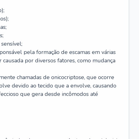
);
os);
as;
s;
sensível;
sponsável pela formação de escamas em várias
r causada por diversos fatores, como mudança
lmente chamadas de onicocriptose, que ocorre
lve devido ao tecido que a envolve, causando
nfeccioso que gera desde incômodos até