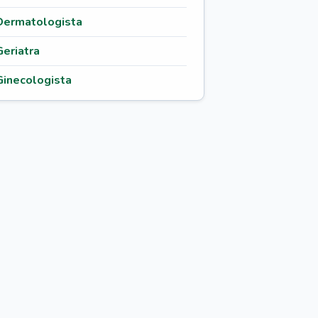
Dermatologista
Geriatra
Ginecologista