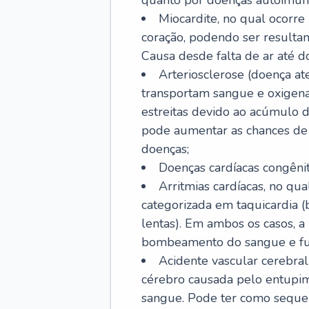
quanto por doenças autoimune
Miocardite, no qual ocorr
coração, podendo ser resultant
Causa desde falta de ar até do
Arteriosclerose (doença ate
transportam sangue e oxigena
estreitas devido ao acúmulo 
pode aumentar as chances de s
doenças;
Doenças cardíacas congênit
Arritmias cardíacas, no qua
categorizada em taquicardia (b
lentas). Em ambos os casos, 
bombeamento do sangue e fu
Acidente vascular cerebral
cérebro causada pelo entupim
sangue. Pode ter como sequel