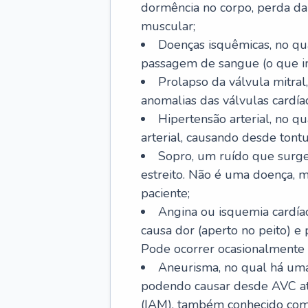
dormência no corpo, perda da 
muscular;
Doenças isquêmicas, no qua
passagem de sangue (o que inc
Prolapso da válvula mitra
anomalias das válvulas cardíac
Hipertensão arterial, no q
arterial, causando desde tontu
Sopro, um ruído que surg
estreito. Não é uma doença, m
paciente;
Angina ou isquemia cardía
causa dor (aperto no peito) e
Pode ocorrer ocasionalmente 
Aneurisma, no qual há uma
podendo causar desde AVC até
(IAM), também conhecido com