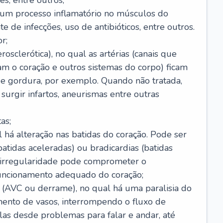
s, entre outros;
e um processo inflamatório no músculos do
e de infecções, uso de antibióticos, entre outros.
r;
rosclerótica), no qual as artérias (canais que
m o coração e outros sistemas do corpo) ficam
de gordura, por exemplo. Quando não tratada,
urgir infartos, aneurismas entre outras
as;
l há alteração nas batidas do coração. Pode ser
atidas aceleradas) ou bradicardias (batidas
a irregularidade pode comprometer o
ncionamento adequado do coração;
 (AVC ou derrame), no qual há uma paralisia do
ento de vasos, interrompendo o fluxo de
as desde problemas para falar e andar, até