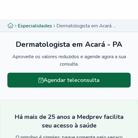
Menu lateral
Menu lateral
Especialidades
Dermatologista em Acará - PA
Dermatologista em Acará - PA
Aproveite os valores reduzidos e agende agora a sua
consulta.
Agendar teleconsulta
Há mais de 25 anos a Medprev facilita
seu acesso à saúde
O princípio é simples: pague somente pelo serviço