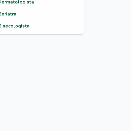
Dermatologista
Geriatra
Ginecologista