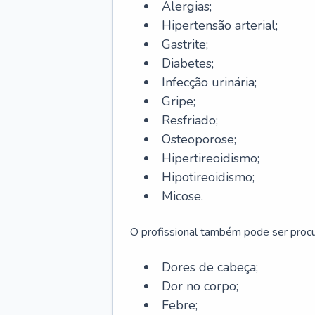
Alergias;
Hipertensão arterial;
Gastrite;
Diabetes;
Infecção urinária;
Gripe;
Resfriado;
Osteoporose;
Hipertireoidismo;
Hipotireoidismo;
Micose.
O profissional também pode ser pro
Dores de cabeça;
Dor no corpo;
Febre;