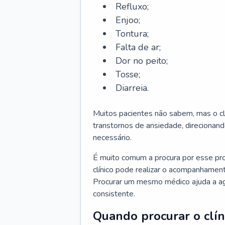
Refluxo;
Enjoo;
Tontura;
Falta de ar;
Dor no peito;
Tosse;
Diarreia.
Muitos pacientes não sabem, mas o cl
transtornos de ansiedade, direcionand
necessário.
É muito comum a procura por esse pr
clínico pode realizar o acompanhament
Procurar um mesmo médico ajuda a agil
consistente.
Quando procurar o clín