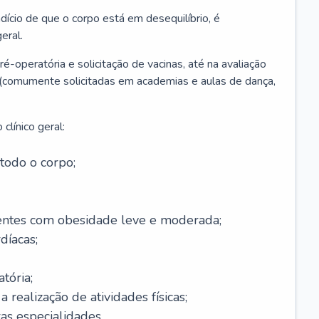
ício de que o corpo está em desequilíbrio, é
eral.
é-operatória e solicitação de vacinas, até na avaliação
as (comumente solicitadas em academias e aulas de dança,
clínico geral:
todo o corpo;
ntes com obesidade leve e moderada;
díacas;
tória;
 realização de atividades físicas;
s especialidades.