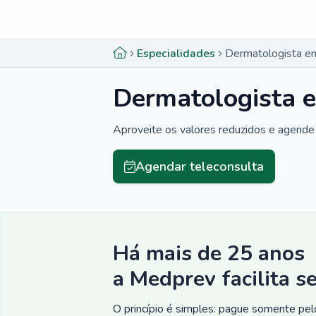
Menu lateral
Menu lateral
Especialidades
Dermatologista em
Dermatologista e
Aproveite os valores reduzidos e agende 
Agendar teleconsulta
Há mais de 25 anos
a Medprev facilita s
O princípio é simples: pague somente pelo