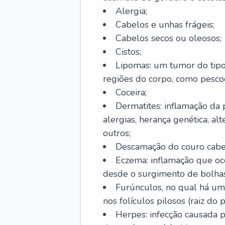
Alergia;
Cabelos e unhas frágeis;
Cabelos secos ou oleosos;
Cistos;
Lipomas: um tumor do tip
regiões do corpo, como pescoç
Coceira;
Dermatites: inflamação da 
alergias, herança genética, al
outros;
Descamação do couro cabel
Eczema: inflamação que oc
desde o surgimento de bolhas
Furúnculos, no qual há um
nos folículos pilosos (raiz do
Herpes: infecção causada 