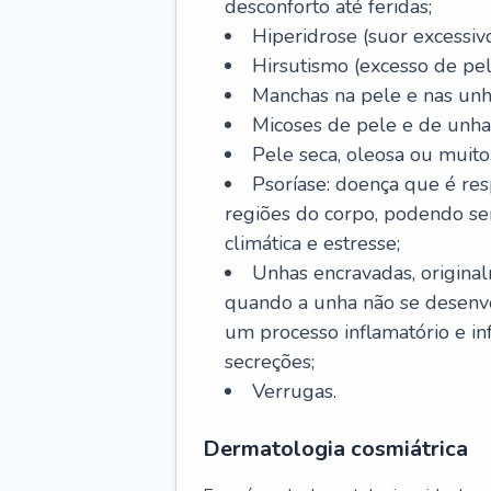
desconforto até feridas;
Hiperidrose (suor excessivo
Hirsutismo (excesso de pel
Manchas na pele e nas unh
Micoses de pele e de unha
Pele seca, oleosa ou muito 
Psoríase: doença que é re
regiões do corpo, podendo se
climática e estresse;
Unhas encravadas, origina
quando a unha não se desenvo
um processo inflamatório e i
secreções;
Verrugas.
Dermatologia cosmiátrica