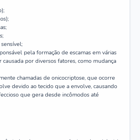
);
os);
as;
s;
sensível;
sponsável pela formação de escamas em várias
r causada por diversos fatores, como mudança
lmente chamadas de onicocriptose, que ocorre
lve devido ao tecido que a envolve, causando
nfeccioso que gera desde incômodos até