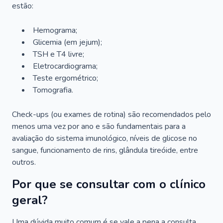
estão:
Hemograma;
Glicemia (em jejum);
TSH e T4 livre;
Eletrocardiograma;
Teste ergométrico;
Tomografia.
Check-ups (ou exames de rotina) são recomendados pelo
menos uma vez por ano e são fundamentais para a
avaliação do sistema imunológico, níveis de glicose no
sangue, funcionamento de rins, glândula tireóide, entre
outros.
Por que se consultar com o clínico
geral?
Uma dúvida muito comum é se vale a pena a consulta