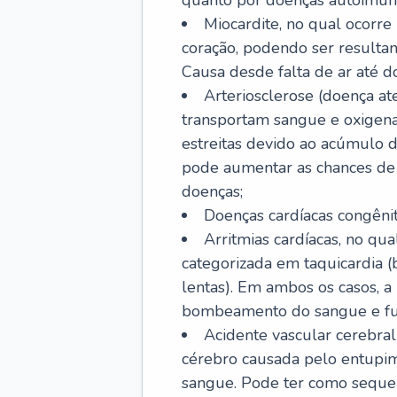
quanto por doenças autoimune
Miocardite, no qual ocorr
coração, podendo ser resultant
Causa desde falta de ar até do
Arteriosclerose (doença ate
transportam sangue e oxigena
estreitas devido ao acúmulo 
pode aumentar as chances de s
doenças;
Doenças cardíacas congênit
Arritmias cardíacas, no qua
categorizada em taquicardia (b
lentas). Em ambos os casos, 
bombeamento do sangue e fu
Acidente vascular cerebral
cérebro causada pelo entupim
sangue. Pode ter como sequel