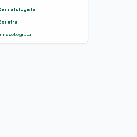
Dermatologista
Geriatra
Ginecologista