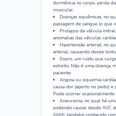
dormência no corpo, perda da 
muscular;
Doenças isquêmicas, no qua
passagem de sangue (o que inc
Prolapso da válvula mitra
anomalias das válvulas cardíac
Hipertensão arterial, no q
arterial, causando desde tontu
Sopro, um ruído que surg
estreito. Não é uma doença, m
paciente;
Angina ou isquemia cardía
causa dor (aperto no peito) e
Pode ocorrer ocasionalmente 
Aneurisma, no qual há uma
podendo causar desde AVC até
(IAM), também conhecido com