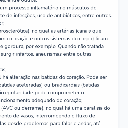
s, entre outros;
e um processo inflamatório no músculos do
e de infecções, uso de antibióticos, entre outros.
r;
rosclerótica), no qual as artérias (canais que
m o coração e outros sistemas do corpo) ficam
de gordura, por exemplo. Quando não tratada,
urgir infartos, aneurismas entre outras
as;
l há alteração nas batidas do coração. Pode ser
atidas aceleradas) ou bradicardias (batidas
a irregularidade pode comprometer o
ncionamento adequado do coração;
 (AVC ou derrame), no qual há uma paralisia do
ento de vasos, interrompendo o fluxo de
as desde problemas para falar e andar, até