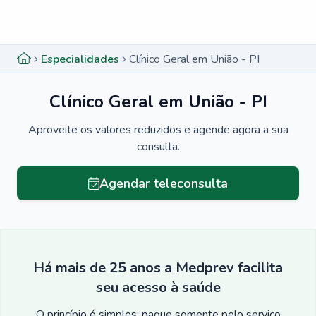
Menu lateral
Menu lateral
Especialidades
Clínico Geral em União - PI
Clínico Geral em União - PI
Aproveite os valores reduzidos e agende agora a sua
consulta.
Agendar teleconsulta
Há mais de 25 anos a Medprev facilita
seu acesso à saúde
O princípio é simples: pague somente pelo serviço