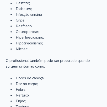
Gastrite;
Diabetes;
Infecção urinária;
Gripe;
Resfriado;
Osteoporose;
Hipertireoidismo;
Hipotireoidismo;
Micose.
O profissional também pode ser procurado quando
surgem sintomas como:
Dores de cabeça;
Dor no corpo;
Febre;
Refluxo;
Enjoo;
Tontura;