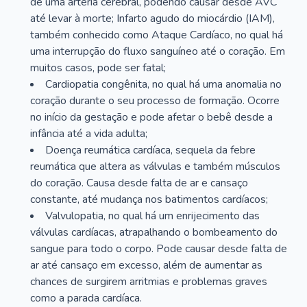
de uma artéria cerebral, podendo causar desde AVC
até levar à morte; Infarto agudo do miocárdio (IAM),
também conhecido como Ataque Cardíaco, no qual há
uma interrupção do fluxo sanguíneo até o coração. Em
muitos casos, pode ser fatal;
Cardiopatia congênita, no qual há uma anomalia no
coração durante o seu processo de formação. Ocorre
no início da gestação e pode afetar o bebê desde a
infância até a vida adulta;
Doença reumática cardíaca, sequela da febre
reumática que altera as válvulas e também músculos
do coração. Causa desde falta de ar e cansaço
constante, até mudança nos batimentos cardíacos;
Valvulopatia, no qual há um enrijecimento das
válvulas cardíacas, atrapalhando o bombeamento do
sangue para todo o corpo. Pode causar desde falta de
ar até cansaço em excesso, além de aumentar as
chances de surgirem arritmias e problemas graves
como a parada cardíaca.