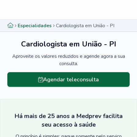
Menu lateral
Menu lateral
Especialidades
Cardiologista em União - PI
Cardiologista em União - PI
Aproveite os valores reduzidos e agende agora a sua
consulta.
Agendar teleconsulta
Há mais de 25 anos a Medprev facilita
seu acesso à saúde
O princípio é simples: pague somente pelo serviço