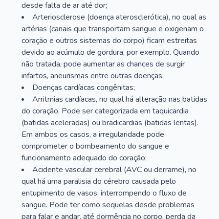
desde falta de ar até dor;
Arteriosclerose (doença aterosclerótica), no qual as
artérias (canais que transportam sangue e oxigenam o
coração e outros sistemas do corpo) ficam estreitas
devido ao acúmulo de gordura, por exemplo. Quando
não tratada, pode aumentar as chances de surgir
infartos, aneurismas entre outras doenças;
Doenças cardíacas congênitas;
Arritmias cardíacas, no qual há alteração nas batidas
do coração. Pode ser categorizada em taquicardia
(batidas aceleradas) ou bradicardias (batidas lentas).
Em ambos os casos, a irregularidade pode
comprometer o bombeamento do sangue e
funcionamento adequado do coração;
Acidente vascular cerebral (AVC ou derrame), no
qual há uma paralisia do cérebro causada pelo
entupimento de vasos, interrompendo o fluxo de
sangue. Pode ter como sequelas desde problemas
para falar e andar, até dormência no corpo, perda da