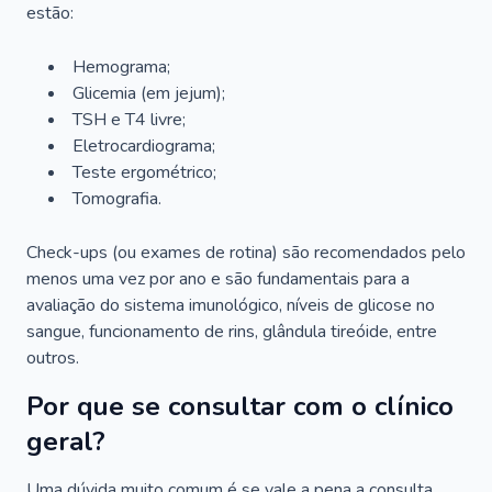
estão:
Hemograma;
Glicemia (em jejum);
TSH e T4 livre;
Eletrocardiograma;
Teste ergométrico;
Tomografia.
Check-ups (ou exames de rotina) são recomendados pelo
menos uma vez por ano e são fundamentais para a
avaliação do sistema imunológico, níveis de glicose no
sangue, funcionamento de rins, glândula tireóide, entre
outros.
Por que se consultar com o clínico
geral?
Uma dúvida muito comum é se vale a pena a consulta