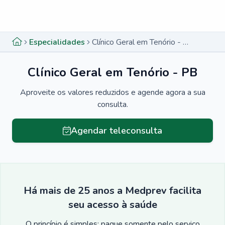
Menu lateral
Menu lateral
Especialidades
Clínico Geral em Tenório - PB
Clínico Geral em Tenório - PB
Aproveite os valores reduzidos e agende agora a sua
consulta.
Agendar teleconsulta
Há mais de 25 anos a Medprev facilita
seu acesso à saúde
O princípio é simples: pague somente pelo serviço