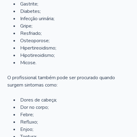
Gastrite;
Diabetes;
Infecção urinária;
Gripe;
Resfriado;
Osteoporose;
Hipertireoidismo;
Hipotireoidismo;
Micose.
O profissional também pode ser procurado quando
surgem sintomas como:
Dores de cabeça;
Dor no corpo;
Febre;
Refluxo;
Enjoo;
Tontura;