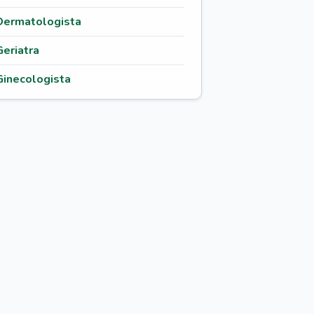
Dermatologista
Geriatra
Ginecologista