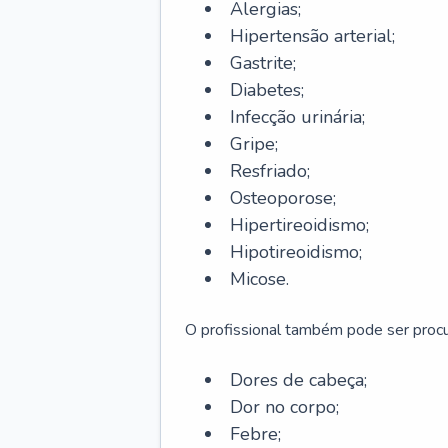
Alergias;
Hipertensão arterial;
Gastrite;
Diabetes;
Infecção urinária;
Gripe;
Resfriado;
Osteoporose;
Hipertireoidismo;
Hipotireoidismo;
Micose.
O profissional também pode ser pro
Dores de cabeça;
Dor no corpo;
Febre;