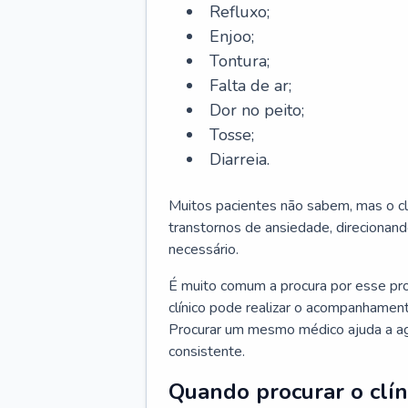
Refluxo;
Enjoo;
Tontura;
Falta de ar;
Dor no peito;
Tosse;
Diarreia.
Muitos pacientes não sabem, mas o cl
transtornos de ansiedade, direcionand
necessário.
É muito comum a procura por esse pr
clínico pode realizar o acompanhament
Procurar um mesmo médico ajuda a agil
consistente.
Quando procurar o clín