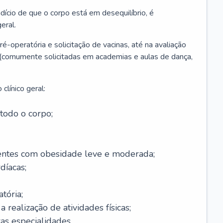
ício de que o corpo está em desequilíbrio, é
eral.
é-operatória e solicitação de vacinas, até na avaliação
as (comumente solicitadas em academias e aulas de dança,
clínico geral:
todo o corpo;
ntes com obesidade leve e moderada;
díacas;
tória;
 realização de atividades físicas;
s especialidades.