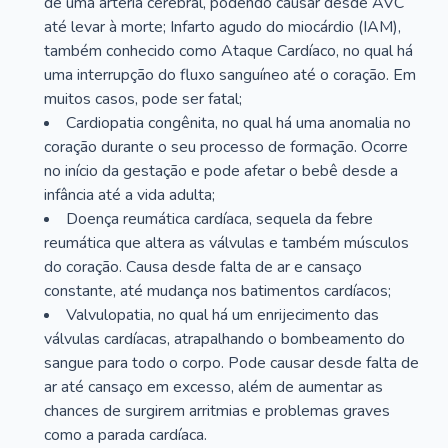
de uma artéria cerebral, podendo causar desde AVC
até levar à morte; Infarto agudo do miocárdio (IAM),
também conhecido como Ataque Cardíaco, no qual há
uma interrupção do fluxo sanguíneo até o coração. Em
muitos casos, pode ser fatal;
Cardiopatia congênita, no qual há uma anomalia no
coração durante o seu processo de formação. Ocorre
no início da gestação e pode afetar o bebê desde a
infância até a vida adulta;
Doença reumática cardíaca, sequela da febre
reumática que altera as válvulas e também músculos
do coração. Causa desde falta de ar e cansaço
constante, até mudança nos batimentos cardíacos;
Valvulopatia, no qual há um enrijecimento das
válvulas cardíacas, atrapalhando o bombeamento do
sangue para todo o corpo. Pode causar desde falta de
ar até cansaço em excesso, além de aumentar as
chances de surgirem arritmias e problemas graves
como a parada cardíaca.