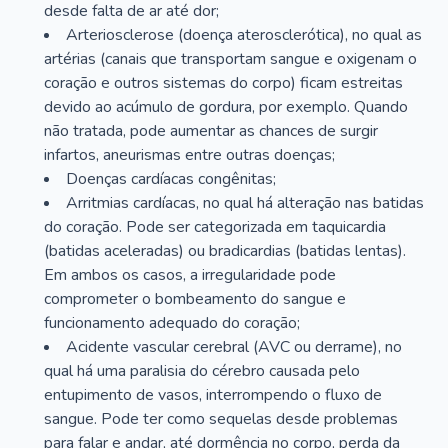
desde falta de ar até dor;
Arteriosclerose (doença aterosclerótica), no qual as
artérias (canais que transportam sangue e oxigenam o
coração e outros sistemas do corpo) ficam estreitas
devido ao acúmulo de gordura, por exemplo. Quando
não tratada, pode aumentar as chances de surgir
infartos, aneurismas entre outras doenças;
Doenças cardíacas congênitas;
Arritmias cardíacas, no qual há alteração nas batidas
do coração. Pode ser categorizada em taquicardia
(batidas aceleradas) ou bradicardias (batidas lentas).
Em ambos os casos, a irregularidade pode
comprometer o bombeamento do sangue e
funcionamento adequado do coração;
Acidente vascular cerebral (AVC ou derrame), no
qual há uma paralisia do cérebro causada pelo
entupimento de vasos, interrompendo o fluxo de
sangue. Pode ter como sequelas desde problemas
para falar e andar, até dormência no corpo, perda da