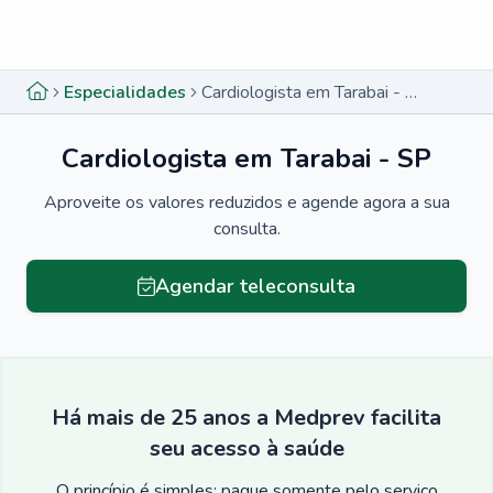
Menu lateral
Menu lateral
Especialidades
Cardiologista em Tarabai - SP
Cardiologista em Tarabai - SP
Aproveite os valores reduzidos e agende agora a sua
consulta.
Agendar teleconsulta
Há mais de 25 anos a Medprev facilita
seu acesso à saúde
O princípio é simples: pague somente pelo serviço