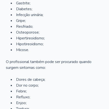
Gastrite;
Diabetes;
Infecção urinária;
Gripe;
Resfriado;
Osteoporose;
Hipertireoidismo;
Hipotireoidismo;
Micose.
O profissional também pode ser procurado quando
surgem sintomas como:
Dores de cabeça;
Dor no corpo;
Febre;
Refluxo;
Enjoo;
Tontura;