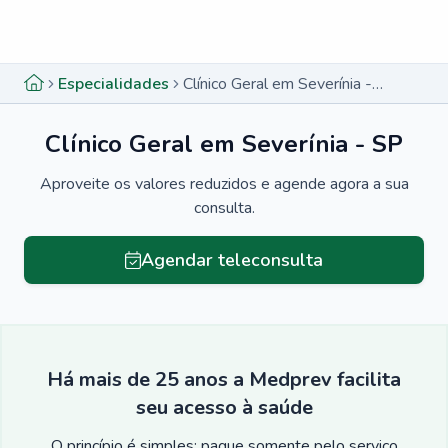
Menu lateral
Menu lateral
Especialidades
Clínico Geral em Severínia - SP
Clínico Geral em Severínia - SP
Aproveite os valores reduzidos e agende agora a sua
consulta.
Agendar teleconsulta
Há mais de 25 anos a Medprev facilita
seu acesso à saúde
O princípio é simples: pague somente pelo serviço