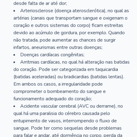
desde falta de ar até dor;
Arteriosclerose (doença aterosclerótica), no qual as
artérias (canais que transportam sangue e oxigenam o
coração e outros sistemas do corpo) ficam estreitas
devido ao acúmulo de gordura, por exemplo. Quando
não tratada, pode aumentar as chances de surgir
infartos, aneurismas entre outras doenças;
Doenças cardíacas congênitas;
Arritmias cardíacas, no qual há alteração nas batidas
do coração. Pode ser categorizada em taquicardia
(batidas aceleradas) ou bradicardias (batidas lentas).
Em ambos os casos, a irregularidade pode
comprometer o bombeamento do sangue e
funcionamento adequado do coração;
Acidente vascular cerebral (AVC ou derrame), no
qual há uma paralisia do cérebro causada pelo
entupimento de vasos, interrompendo o fluxo de
sangue. Pode ter como sequelas desde problemas
para falar e andar, até dormência no corpo, perda da