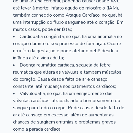
de uma artéria cerebral, podendo causar desde AVC
até levar à morte; Infarto agudo do miocárdio (IAM),
também conhecido como Ataque Cardíaco, no qual há
uma interrupção do fluxo sanguíneo até o coração. Em
muitos casos, pode ser fatal;
Cardiopatia congênita, no qual há uma anomalia no
coração durante o seu processo de formação. Ocorre
no início da gestação e pode afetar o bebê desde a
infância até a vida adulta;
Doença reumática cardíaca, sequela da febre
reumática que altera as válvulas e também músculos
do coração. Causa desde falta de ar e cansaço
constante, até mudança nos batimentos cardíacos;
Valvulopatia, no qual há um enrijecimento das
válvulas cardíacas, atrapalhando o bombeamento do
sangue para todo o corpo. Pode causar desde falta de
ar até cansaço em excesso, além de aumentar as
chances de surgirem arritmias e problemas graves
como a parada cardíaca.