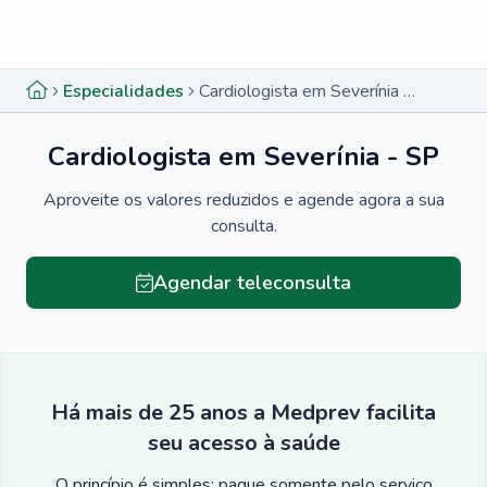
Menu lateral
Menu lateral
Especialidades
Cardiologista em Severínia - SP
Cardiologista em Severínia - SP
Aproveite os valores reduzidos e agende agora a sua
consulta.
Agendar teleconsulta
Há mais de 25 anos a Medprev facilita
seu acesso à saúde
O princípio é simples: pague somente pelo serviço