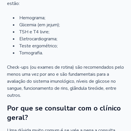
estão:
Hemograma;
Glicemia (em jejum);
TSH e T4 livre;
Eletrocardiograma;
Teste ergométrico;
Tomografia.
Check-ups (ou exames de rotina) são recomendados pelo
menos uma vez por ano e são fundamentais para a
avaliação do sistema imunológico, níveis de glicose no
sangue, funcionamento de rins, glândula tireóide, entre
outros.
Por que se consultar com o clínico
geral?
Uma dúvida muito comum é se vale a pena a consulta