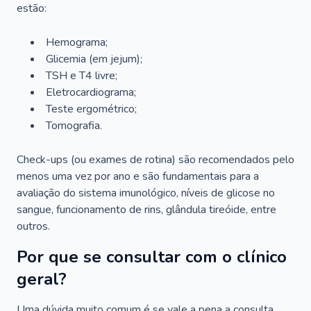
estão:
Hemograma;
Glicemia (em jejum);
TSH e T4 livre;
Eletrocardiograma;
Teste ergométrico;
Tomografia.
Check-ups (ou exames de rotina) são recomendados pelo
menos uma vez por ano e são fundamentais para a
avaliação do sistema imunológico, níveis de glicose no
sangue, funcionamento de rins, glândula tireóide, entre
outros.
Por que se consultar com o clínico
geral?
Uma dúvida muito comum é se vale a pena a consulta