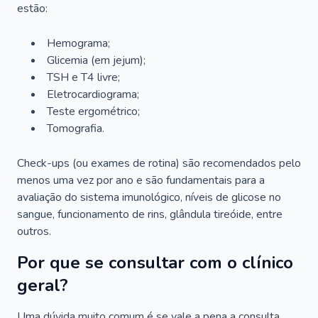
estão:
Hemograma;
Glicemia (em jejum);
TSH e T4 livre;
Eletrocardiograma;
Teste ergométrico;
Tomografia.
Check-ups (ou exames de rotina) são recomendados pelo
menos uma vez por ano e são fundamentais para a
avaliação do sistema imunológico, níveis de glicose no
sangue, funcionamento de rins, glândula tireóide, entre
outros.
Por que se consultar com o clínico
geral?
Uma dúvida muito comum é se vale a pena a consulta