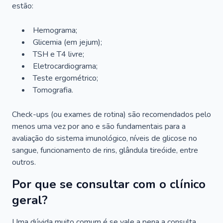
estão:
Hemograma;
Glicemia (em jejum);
TSH e T4 livre;
Eletrocardiograma;
Teste ergométrico;
Tomografia.
Check-ups (ou exames de rotina) são recomendados pelo
menos uma vez por ano e são fundamentais para a
avaliação do sistema imunológico, níveis de glicose no
sangue, funcionamento de rins, glândula tireóide, entre
outros.
Por que se consultar com o clínico
geral?
Uma dúvida muito comum é se vale a pena a consulta