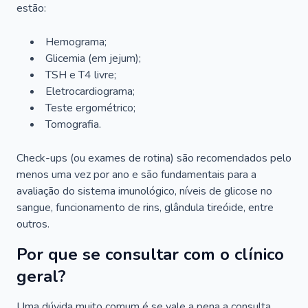
estão:
Hemograma;
Glicemia (em jejum);
TSH e T4 livre;
Eletrocardiograma;
Teste ergométrico;
Tomografia.
Check-ups (ou exames de rotina) são recomendados pelo
menos uma vez por ano e são fundamentais para a
avaliação do sistema imunológico, níveis de glicose no
sangue, funcionamento de rins, glândula tireóide, entre
outros.
Por que se consultar com o clínico
geral?
Uma dúvida muito comum é se vale a pena a consulta