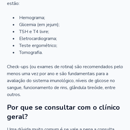
estão:
Hemograma;
Glicemia (em jejum);
TSH e T4 livre;
Eletrocardiograma;
Teste ergométrico;
Tomografia.
Check-ups (ou exames de rotina) são recomendados pelo
menos uma vez por ano e são fundamentais para a
avaliação do sistema imunológico, níveis de glicose no
sangue, funcionamento de rins, glândula tireóide, entre
outros.
Por que se consultar com o clínico
geral?
Uma dúvida muito comum é se vale a pena a consulta