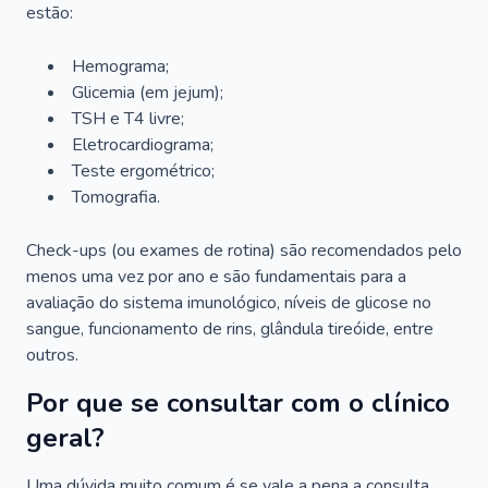
estão:
Hemograma;
Glicemia (em jejum);
TSH e T4 livre;
Eletrocardiograma;
Teste ergométrico;
Tomografia.
Check-ups (ou exames de rotina) são recomendados pelo
menos uma vez por ano e são fundamentais para a
avaliação do sistema imunológico, níveis de glicose no
sangue, funcionamento de rins, glândula tireóide, entre
outros.
Por que se consultar com o clínico
geral?
Uma dúvida muito comum é se vale a pena a consulta