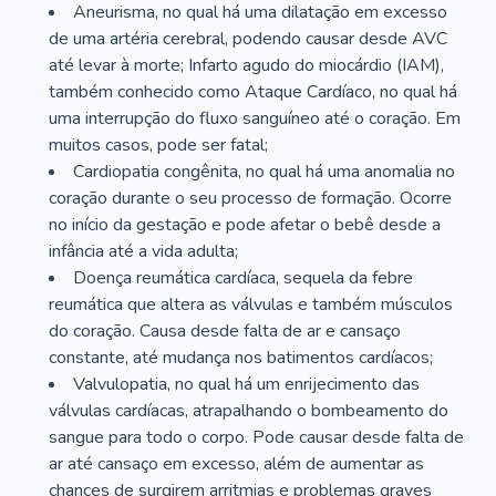
Aneurisma, no qual há uma dilatação em excesso
de uma artéria cerebral, podendo causar desde AVC
até levar à morte; Infarto agudo do miocárdio (IAM),
também conhecido como Ataque Cardíaco, no qual há
uma interrupção do fluxo sanguíneo até o coração. Em
muitos casos, pode ser fatal;
Cardiopatia congênita, no qual há uma anomalia no
coração durante o seu processo de formação. Ocorre
no início da gestação e pode afetar o bebê desde a
infância até a vida adulta;
Doença reumática cardíaca, sequela da febre
reumática que altera as válvulas e também músculos
do coração. Causa desde falta de ar e cansaço
constante, até mudança nos batimentos cardíacos;
Valvulopatia, no qual há um enrijecimento das
válvulas cardíacas, atrapalhando o bombeamento do
sangue para todo o corpo. Pode causar desde falta de
ar até cansaço em excesso, além de aumentar as
chances de surgirem arritmias e problemas graves