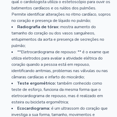
qual o cardiologista utiliza o estetoscópio para ouvir os
batimentos cardíacos e os ruídos dos pulmões.
Permite identificar alterações no ritmo cardíaco, sopros
no coração e presença de líquido no pulmão;
Radiografia de tórax:
mostra aumento do
tamanho do coração ou dos vasos sanguíneos,
entupimentos da aorta e presença de secreções no
pulmão;
**Eletrocardiograma de repouso: ** é o exame que
utiliza eletrodos para avaliar a atividade elétrica do
coração quando a pessoa está em repouso,
identificando arritmias, problemas nas válvulas ou nas
câmaras cardíacas e infarto do miocárdio;
Teste ergométrico:
também conhecido como
teste de esforço, funciona da mesma forma que o
eletrocardiograma de repouso, mas é realizado em
esteira ou bicicleta ergométrica;
Ecocardiograma:
é um ultrassom do coração que
investiga a sua forma, tamanho, movimentos e