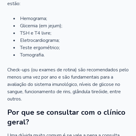
estão:
Hemograma;
Glicemia (em jejum);
TSH e T4 livre;
Eletrocardiograma;
Teste ergométrico;
Tomografia.
Check-ups (ou exames de rotina) são recomendados pelo
menos uma vez por ano e são fundamentais para a
avaliação do sistema imunológico, níveis de glicose no
sangue, funcionamento de rins, glândula tireóide, entre
outros.
Por que se consultar com o clínico
geral?
Uma dúvida muito comum é se vale a pena a consulta