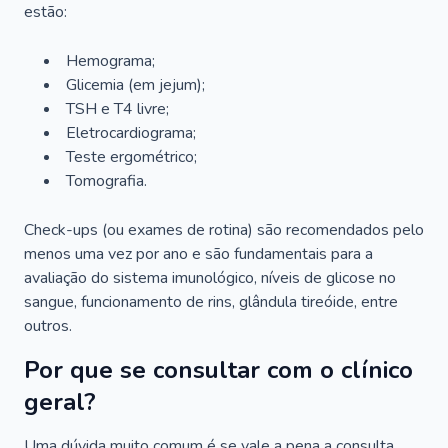
estão:
Hemograma;
Glicemia (em jejum);
TSH e T4 livre;
Eletrocardiograma;
Teste ergométrico;
Tomografia.
Check-ups (ou exames de rotina) são recomendados pelo
menos uma vez por ano e são fundamentais para a
avaliação do sistema imunológico, níveis de glicose no
sangue, funcionamento de rins, glândula tireóide, entre
outros.
Por que se consultar com o clínico
geral?
Uma dúvida muito comum é se vale a pena a consulta