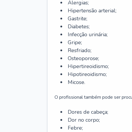
Alergias;
Hipertensão arterial;
Gastrite;
Diabetes;
Infecção urinária;
Gripe;
Resfriado;
Osteoporose;
Hipertireoidismo;
Hipotireoidismo;
Micose.
O profissional também pode ser pro
Dores de cabeça;
Dor no corpo;
Febre;