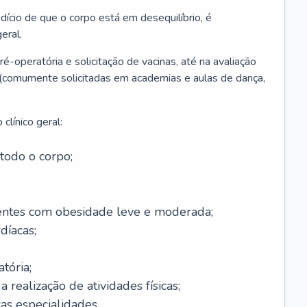
ício de que o corpo está em desequilíbrio, é
eral.
é-operatória e solicitação de vacinas, até na avaliação
as (comumente solicitadas em academias e aulas de dança,
clínico geral:
todo o corpo;
ntes com obesidade leve e moderada;
díacas;
tória;
 realização de atividades físicas;
s especialidades.