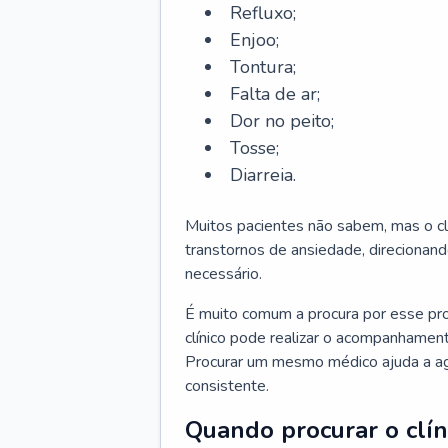
Refluxo;
Enjoo;
Tontura;
Falta de ar;
Dor no peito;
Tosse;
Diarreia.
Muitos pacientes não sabem, mas o cl
transtornos de ansiedade, direcionand
necessário.
É muito comum a procura por esse pr
clínico pode realizar o acompanhament
Procurar um mesmo médico ajuda a agil
consistente.
Quando procurar o clín