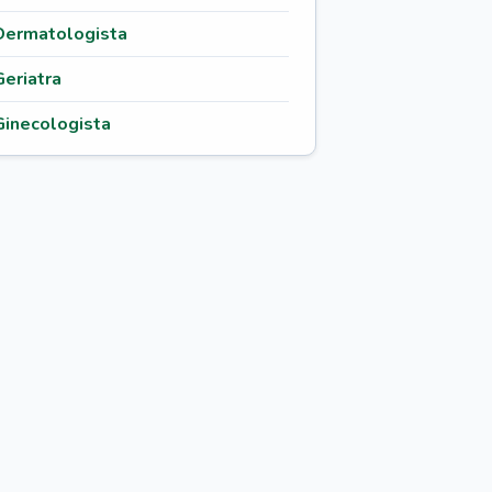
Dermatologista
Geriatra
Ginecologista