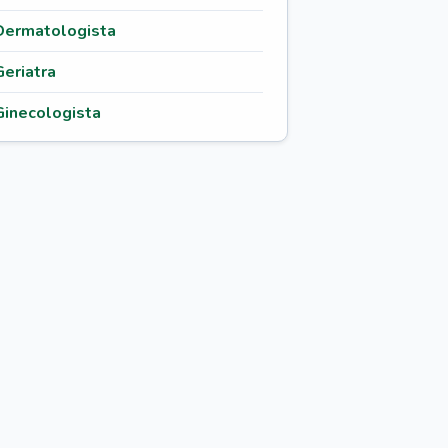
Dermatologista
Geriatra
Ginecologista