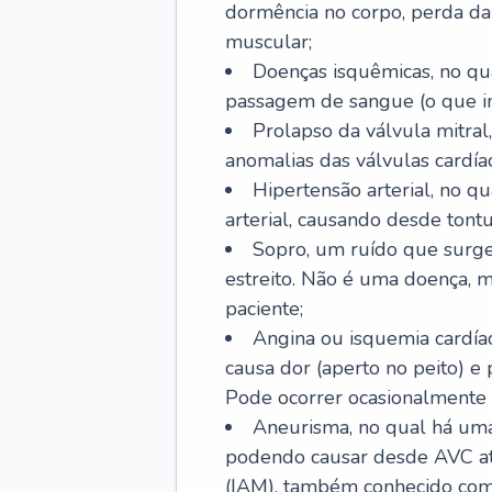
dormência no corpo, perda da 
muscular;
Doenças isquêmicas, no qua
passagem de sangue (o que inc
Prolapso da válvula mitra
anomalias das válvulas cardíac
Hipertensão arterial, no q
arterial, causando desde tontu
Sopro, um ruído que surg
estreito. Não é uma doença, m
paciente;
Angina ou isquemia cardía
causa dor (aperto no peito) e
Pode ocorrer ocasionalmente 
Aneurisma, no qual há uma
podendo causar desde AVC até
(IAM), também conhecido com