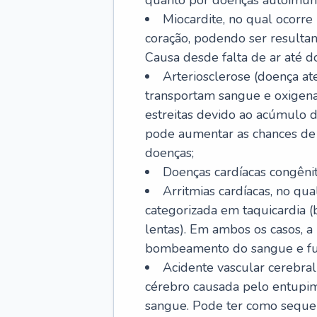
quanto por doenças autoimune
Miocardite, no qual ocorr
coração, podendo ser resultant
Causa desde falta de ar até do
Arteriosclerose (doença ate
transportam sangue e oxigena
estreitas devido ao acúmulo 
pode aumentar as chances de s
doenças;
Doenças cardíacas congênit
Arritmias cardíacas, no qua
categorizada em taquicardia (b
lentas). Em ambos os casos, 
bombeamento do sangue e fu
Acidente vascular cerebral
cérebro causada pelo entupim
sangue. Pode ter como sequel