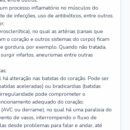
s, entre outros;
e um processo inflamatório no músculos do
e de infecções, uso de antibióticos, entre outros.
r;
rosclerótica), no qual as artérias (canais que
m o coração e outros sistemas do corpo) ficam
de gordura, por exemplo. Quando não tratada,
urgir infartos, aneurismas entre outras
as;
l há alteração nas batidas do coração. Pode ser
atidas aceleradas) ou bradicardias (batidas
a irregularidade pode comprometer o
ncionamento adequado do coração;
 (AVC ou derrame), no qual há uma paralisia do
ento de vasos, interrompendo o fluxo de
as desde problemas para falar e andar, até