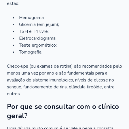
estão:
Hemograma;
Glicemia (em jejum);
TSH e T4 livre;
Eletrocardiograma;
Teste ergométrico;
Tomografia.
Check-ups (ou exames de rotina) são recomendados pelo
menos uma vez por ano e são fundamentais para a
avaliação do sistema imunológico, níveis de glicose no
sangue, funcionamento de rins, glândula tireóide, entre
outros.
Por que se consultar com o clínico
geral?
Uma dúvida muito comum é se vale a pena a consulta