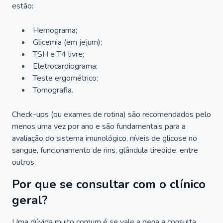
estão:
Hemograma;
Glicemia (em jejum);
TSH e T4 livre;
Eletrocardiograma;
Teste ergométrico;
Tomografia.
Check-ups (ou exames de rotina) são recomendados pelo
menos uma vez por ano e são fundamentais para a
avaliação do sistema imunológico, níveis de glicose no
sangue, funcionamento de rins, glândula tireóide, entre
outros.
Por que se consultar com o clínico
geral?
Uma dúvida muito comum é se vale a pena a consulta