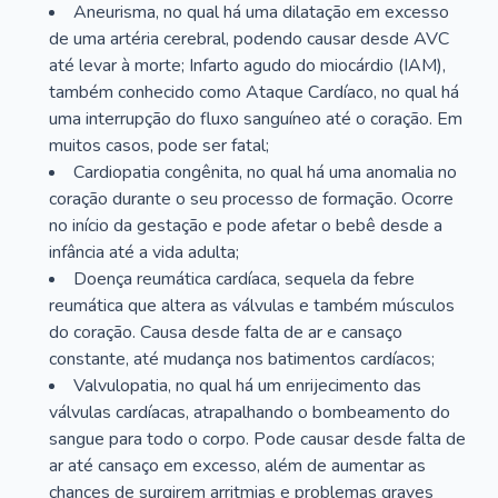
Aneurisma, no qual há uma dilatação em excesso
de uma artéria cerebral, podendo causar desde AVC
até levar à morte; Infarto agudo do miocárdio (IAM),
também conhecido como Ataque Cardíaco, no qual há
uma interrupção do fluxo sanguíneo até o coração. Em
muitos casos, pode ser fatal;
Cardiopatia congênita, no qual há uma anomalia no
coração durante o seu processo de formação. Ocorre
no início da gestação e pode afetar o bebê desde a
infância até a vida adulta;
Doença reumática cardíaca, sequela da febre
reumática que altera as válvulas e também músculos
do coração. Causa desde falta de ar e cansaço
constante, até mudança nos batimentos cardíacos;
Valvulopatia, no qual há um enrijecimento das
válvulas cardíacas, atrapalhando o bombeamento do
sangue para todo o corpo. Pode causar desde falta de
ar até cansaço em excesso, além de aumentar as
chances de surgirem arritmias e problemas graves