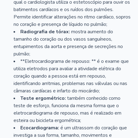
qual o cardiologista utiliza o estetoscópio para ouvir os
batimentos cardíacos e os ruídos dos pulmões.
Permite identificar alterações no ritmo cardíaco, sopros
no coração e presença de líquido no pulmão;
Radiografia de tórax:
mostra aumento do
tamanho do coração ou dos vasos sanguíneos,
entupimentos da aorta e presença de secreções no
pulmão;
**Eletrocardiograma de repouso: ** é o exame que
utiliza eletrodos para avaliar a atividade elétrica do
coração quando a pessoa está em repouso,
identificando arritmias, problemas nas válvulas ou nas
câmaras cardíacas e infarto do miocárdio;
Teste ergométrico:
também conhecido como
teste de esforço, funciona da mesma forma que o
eletrocardiograma de repouso, mas é realizado em
esteira ou bicicleta ergométrica;
Ecocardiograma:
é um ultrassom do coração que
investiga a sua forma, tamanho, movimentos e