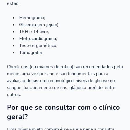
estão:
Hemograma;
Glicemia (em jejum);
TSH e T4 livre;
Eletrocardiograma;
Teste ergométrico;
Tomografia.
Check-ups (ou exames de rotina) são recomendados pelo
menos uma vez por ano e são fundamentais para a
avaliação do sistema imunológico, níveis de glicose no
sangue, funcionamento de rins, glândula tireóide, entre
outros.
Por que se consultar com o clínico
geral?
Uma dúvida muito comum é se vale a pena a consulta