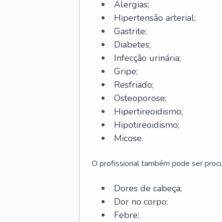
Alergias;
Hipertensão arterial;
Gastrite;
Diabetes;
Infecção urinária;
Gripe;
Resfriado;
Osteoporose;
Hipertireoidismo;
Hipotireoidismo;
Micose.
O profissional também pode ser pro
Dores de cabeça;
Dor no corpo;
Febre;