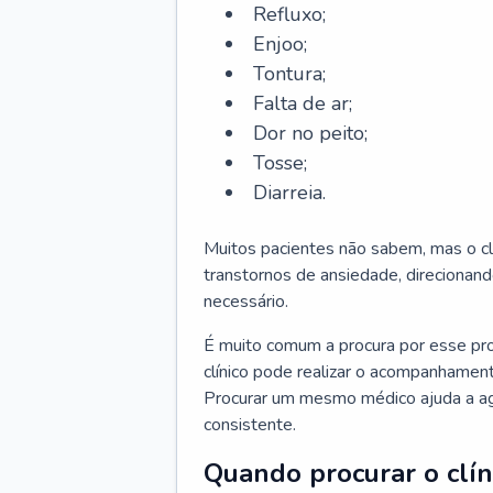
Refluxo;
Enjoo;
Tontura;
Falta de ar;
Dor no peito;
Tosse;
Diarreia.
Muitos pacientes não sabem, mas o cl
transtornos de ansiedade, direcionand
necessário.
É muito comum a procura por esse pr
clínico pode realizar o acompanhament
Procurar um mesmo médico ajuda a agil
consistente.
Quando procurar o clín