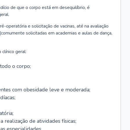
ício de que o corpo está em desequilíbrio, é
eral.
é-operatória e solicitação de vacinas, até na avaliação
as (comumente solicitadas em academias e aulas de dança,
clínico geral:
todo o corpo;
ntes com obesidade leve e moderada;
díacas;
tória;
 realização de atividades físicas;
s especialidades.