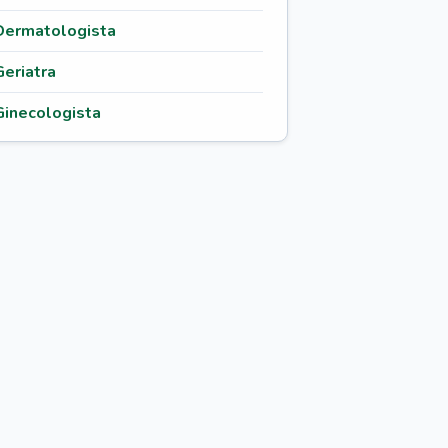
Dermatologista
Geriatra
Ginecologista