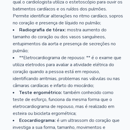
qual o cardiologista utiliza o estetoscópio para ouvir os
batimentos cardíacos e os ruídos dos pulmões.
Permite identificar alterações no ritmo cardíaco, sopros
no coração e presença de líquido no pulmão;
Radiografia de tórax:
mostra aumento do
tamanho do coração ou dos vasos sanguíneos,
entupimentos da aorta e presença de secreções no
pulmão;
**Eletrocardiograma de repouso: ** é o exame que
utiliza eletrodos para avaliar a atividade elétrica do
coração quando a pessoa está em repouso,
identificando arritmias, problemas nas válvulas ou nas
câmaras cardíacas e infarto do miocárdio;
Teste ergométrico:
também conhecido como
teste de esforço, funciona da mesma forma que o
eletrocardiograma de repouso, mas é realizado em
esteira ou bicicleta ergométrica;
Ecocardiograma:
é um ultrassom do coração que
investiga a sua forma, tamanho, movimentos e