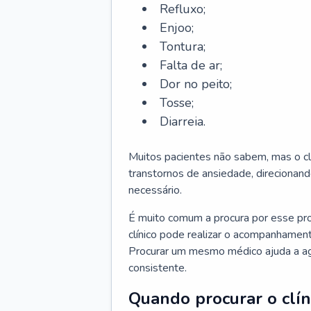
Refluxo;
Enjoo;
Tontura;
Falta de ar;
Dor no peito;
Tosse;
Diarreia.
Muitos pacientes não sabem, mas o cl
transtornos de ansiedade, direcionand
necessário.
É muito comum a procura por esse pr
clínico pode realizar o acompanhament
Procurar um mesmo médico ajuda a agil
consistente.
Quando procurar o clín