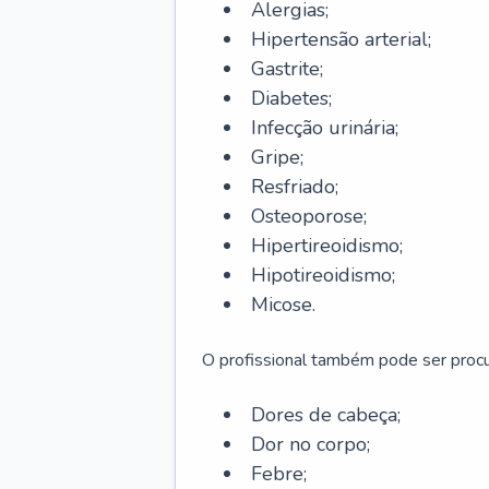
Alergias;
Hipertensão arterial;
Gastrite;
Diabetes;
Infecção urinária;
Gripe;
Resfriado;
Osteoporose;
Hipertireoidismo;
Hipotireoidismo;
Micose.
O profissional também pode ser pro
Dores de cabeça;
Dor no corpo;
Febre;