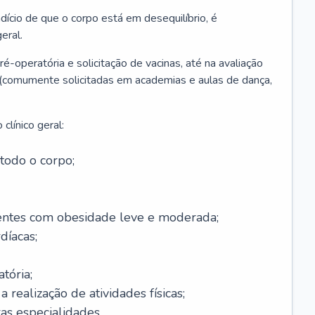
ício de que o corpo está em desequilíbrio, é
eral.
é-operatória e solicitação de vacinas, até na avaliação
as (comumente solicitadas em academias e aulas de dança,
clínico geral:
todo o corpo;
ntes com obesidade leve e moderada;
díacas;
tória;
 realização de atividades físicas;
s especialidades.