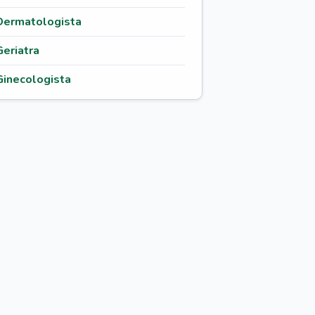
Dermatologista
Geriatra
Ginecologista