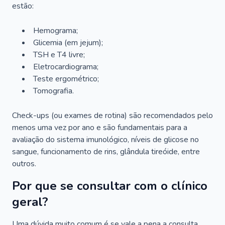
estão:
Hemograma;
Glicemia (em jejum);
TSH e T4 livre;
Eletrocardiograma;
Teste ergométrico;
Tomografia.
Check-ups (ou exames de rotina) são recomendados pelo
menos uma vez por ano e são fundamentais para a
avaliação do sistema imunológico, níveis de glicose no
sangue, funcionamento de rins, glândula tireóide, entre
outros.
Por que se consultar com o clínico
geral?
Uma dúvida muito comum é se vale a pena a consulta